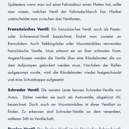
Spätestens wenn man auf einer Fahrradtour einen Platten hat, sollte
man wissen, welches Ventil der Fahrradschlauch hat. Hierbei
unterscheidet man zwischen drei Ventilarten.
Französisches Ventil:
Ein französisches Ventil, auch als Presta-
oder Sclaverand-Ventil bezeichnet, findet man zumeist an
Rennrädern. Auch Trekkingräder oder Mountainbikes verwenden
französische Ventile. Man erkennt sie an ihrer schmalen Form.
Angeschlossen werden die Ventile über eine Rändelmutter, die vor
dem Aufpumpen gelockert werden muss. Nachdem der Reifen
aufgepumpt wurde, wird die Rändelmutter wieder festgeschraubt
und eine Schutzkappe aufgesetzt.
Schrader Ventil
: Die meisten Leute kennen Schrader-Ventile von
Autos. Daher werden sie auch als Autoventile, abgekürzt AV,
bezeichnet. Doch auch an Mountainbikes ist diese Ventilart zu
finden. Zu erkennen sind Schrader-Ventile an dem versenkten,
mittleren Stift im Ventilschaft.
Dunlop-Ventil
: Das Dunlop-Ventil ist ein klassisches Fahrradventil,