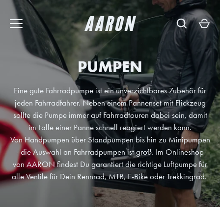
Direkt
zum
Inhalt
PUMPEN
Eine gute Fahrradpumpe ist ein
unverzichtbares
Zubehör für
jeden Fahrradfahrer. Neben einem Pannenset mit Flickzeug
sollte die Pumpe immer auf Fahrradtouren dabei sein, damit
im Falle einer Panne schnell reagiert werden kann.
Von Handpumpen über Standpumpen bis hin zu Minipumpen
- die Auswahl an Fahrradpumpen ist groß. Im Onlineshop
von AARON findest Du garantiert die richtige Luftpumpe für
alle Ventile für Dein Rennrad, MTB, E-Bike oder Trekkingrad.