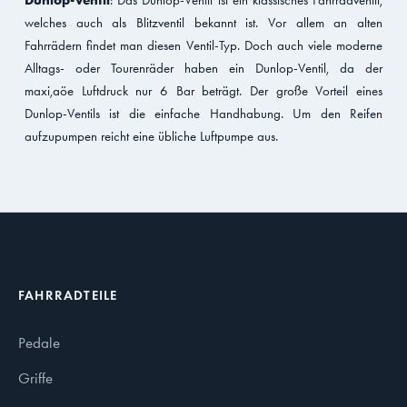
welches auch als Blitzventil bekannt ist. Vor allem an alten
Fahrrädern findet man diesen Ventil-Typ. Doch auch viele moderne
Alltags- oder Tourenräder haben ein Dunlop-Ventil, da der
maxi,aöe Luftdruck nur 6 Bar beträgt. Der große Vorteil eines
Dunlop-Ventils ist die einfache Handhabung. Um den Reifen
aufzupumpen reicht eine übliche Luftpumpe aus.
FAHRRADTEILE
Pedale
Griffe