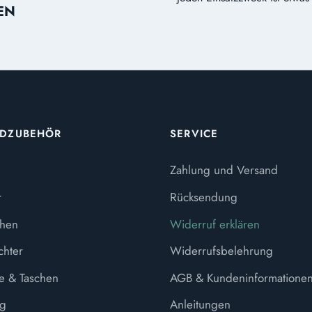
EN
ADZUBEHÖR
SERVICE
Zahlung und Versand
r
Rücksendung
chen
Widerruf erklären
chter
Widerrufsbelehrung
e & Taschen
AGB & Kundeninformatione
g
Anleitungen