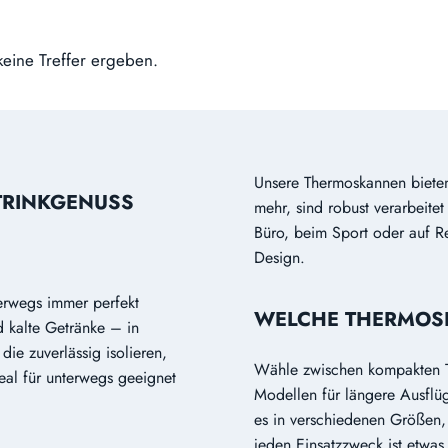
keine Treffer ergeben.
Unsere Thermoskannen bieten 
TRINKGENUSS
mehr, sind robust verarbeitet
Büro, beim Sport oder auf R
Design.
erwegs immer perfekt
WELCHE THERMOSK
d kalte Getränke – in
ie zuverlässig isolieren,
Wähle zwischen kompakten T
eal für unterwegs geeignet
Modellen für längere Ausflü
es in verschiedenen Größen
jeden Einsatzzweck ist etwas