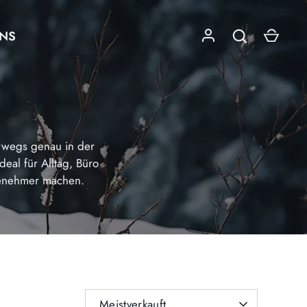
UNS
rwegs genau in der
eal für Alltag, Büro
genehmer machen.
SORTIEREN
Meistverkauft