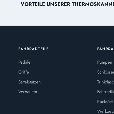
VORTEILE UNSERER THERMOSKANN
FAHRRADTEILE
FAHRR
Pedale
Pumpen
Griffe
Schlösse
Sattelstützen
Trinkflas
Vorbauten
Fahrradli
Rucksäck
Werkzeu