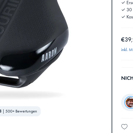
✓ Ersa
✓ 30 
✓ Kos
€39
inkl. 
NIC
8
|
500+ Bewertungen