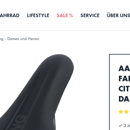
FAHRRAD
LIFESTYLE
SALE %
SERVICE
ÜBER UN
ing - Damen und Herren
AA
FA
CI
DA
✓ 3 J