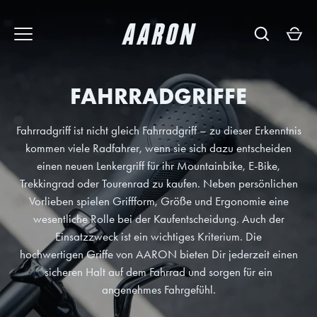
Direkt
zum
Inhalt
FAHRRADGRIFFE
Fahrradgriff ist nicht gleich Fahrradgriff – zu dieser Erkenntnis
kommen viele Radfahrer, wenn sie sich dazu entscheiden
einen neuen Lenkergriff für ihr Mountainbike, E-Bike,
Trekkingrad oder Tourenrad zu kaufen. Neben persönlichen
Vorlieben spielen Griffform, Größe und Ergonomie eine
wesentliche Rolle bei der Kaufentscheidung. Auch der
Einsatzzweck ist ein wichtiges Kriterium. Die
hochwertigen Griffe von AARON bieten Dir jederzeit einen
sicheren Halt auf dem Fahrrad und sorgen für ein
angenehmes Fahrgefühl.